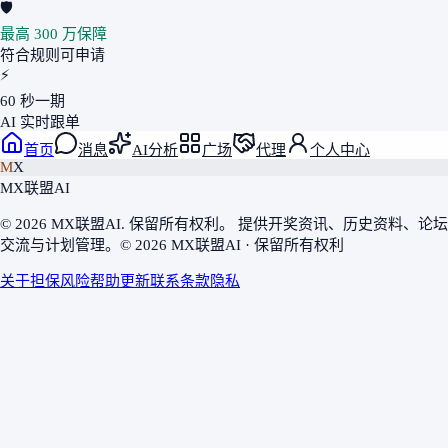
🛡
最高 300 万保障
符合规则可申请
⚡
60 秒一期
AI 实时跟单
首页
消息
AI分析
广场
代理
个人中心
M
X
MX联盟AI
©
2026
MX联盟AI. 保留所有权利。 提供开奖资讯、历史资料、论坛
交流与计划管理。
©
2026
MX联盟AI · 保留所有权利
关于
担保
风险
帮助
更新
联系
条款
隐私