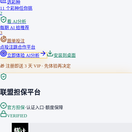
选彩种
11 个彩种任你挑
2
看 AI分析
每期 AI 给推荐
3
跟单投注
点投注跳合作平台
立即体验 AI分析
安装到桌面
🎁 注册即送 3 天 VIP · 先体验再决定
联盟担保平台
官方担保
·
认证入口
·
额度保障
VERIFIED