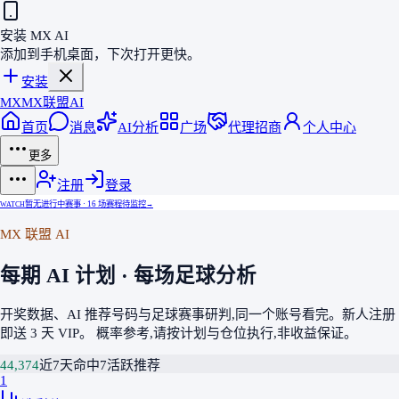
安装 MX AI
添加到手机桌面，下次打开更快。
安装
MX
MX联盟AI
首页
消息
AI分析
广场
代理招商
个人中心
更多
注册
登录
WATCH
暂无进行中赛事 · 16 场赛程待监控
→
MX 联盟 AI
每期 AI 计划 · 每场足球分析
开奖数据、AI 推荐号码与足球赛事研判,同一个账号看完。新人注册
即送 3 天 VIP。
概率参考,请按计划与仓位执行,非收益保证。
44,374
近7天命中
7
活跃推荐
1