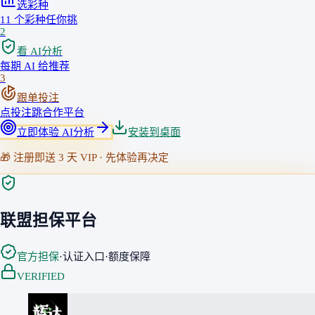
选彩种
11 个彩种任你挑
2
看 AI分析
每期 AI 给推荐
3
跟单投注
点投注跳合作平台
立即体验 AI分析
安装到桌面
🎁 注册即送 3 天 VIP · 先体验再决定
联盟担保平台
官方担保
·
认证入口
·
额度保障
VERIFIED