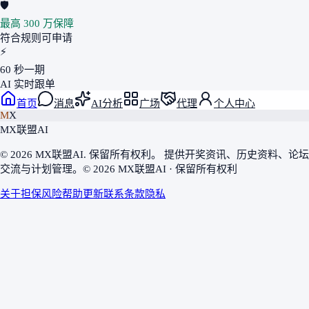
🛡
最高 300 万保障
符合规则可申请
⚡
60 秒一期
AI 实时跟单
首页
消息
AI分析
广场
代理
个人中心
M
X
MX联盟AI
©
2026
MX联盟AI. 保留所有权利。 提供开奖资讯、历史资料、论坛
交流与计划管理。
©
2026
MX联盟AI · 保留所有权利
关于
担保
风险
帮助
更新
联系
条款
隐私