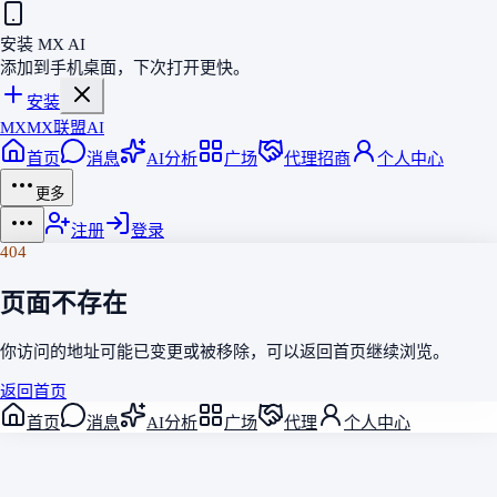
安装 MX AI
添加到手机桌面，下次打开更快。
安装
MX
MX联盟AI
首页
消息
AI分析
广场
代理招商
个人中心
更多
注册
登录
404
页面不存在
你访问的地址可能已变更或被移除，可以返回
首页
继续浏览。
返回首页
首页
消息
AI分析
广场
代理
个人中心