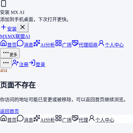
安装 MX AI
添加到手机桌面，下次打开更快。
安装
MX
MX联盟AI
首页
消息
AI分析
广场
代理招商
个人中心
更多
注册
登录
404
页面不存在
你访问的地址可能已变更或被移除，可以返回
首页
继续浏览。
返回首页
首页
消息
AI分析
广场
代理
个人中心