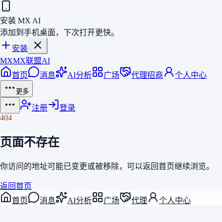
安装 MX AI
添加到手机桌面，下次打开更快。
安装
MX
MX联盟AI
首页
消息
AI分析
广场
代理招商
个人中心
更多
注册
登录
404
页面不存在
你访问的地址可能已变更或被移除，可以返回
首页
继续浏览。
返回首页
首页
消息
AI分析
广场
代理
个人中心