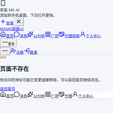
安装 MX AI
添加到手机桌面，下次打开更快。
安装
MX
MX联盟AI
首页
消息
AI分析
广场
代理招商
个人中心
更多
注册
登录
404
页面不存在
你访问的地址可能已变更或被移除，可以返回
首页
继续浏览。
返回首页
首页
消息
AI分析
广场
代理
个人中心