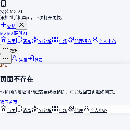
安装 MX AI
添加到手机桌面，下次打开更快。
安装
MX
MX联盟AI
首页
消息
AI分析
广场
代理招商
个人中心
更多
注册
登录
404
页面不存在
你访问的地址可能已变更或被移除，可以返回
首页
继续浏览。
返回首页
首页
消息
AI分析
广场
代理
个人中心